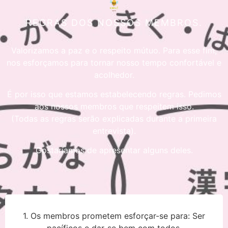
REGRAS DOS NOSSOS MEMBROS.
Valorizamos a paz e o respeito mútuo. Para esse fim,
nos esforçamos para tornar nosso tempo confortável e
acolhedor.
É por isso que estamos estabelecendo regras. Pedimos
aos nossos membros que respeitem isso.
(Todas as regras serão explicadas durante a primeira
entrevista).
Gostaríamos de apresentar alguns deles.
1. Os membros prometem esforçar-se para: Ser
pacíficos e dar-se bem com todos.