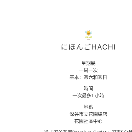
にほんごHACHI
星期幾
一周一次
基本：週六和週日
時間
一次最多1 小時
地點
深谷市立花園總店
花園社區中心