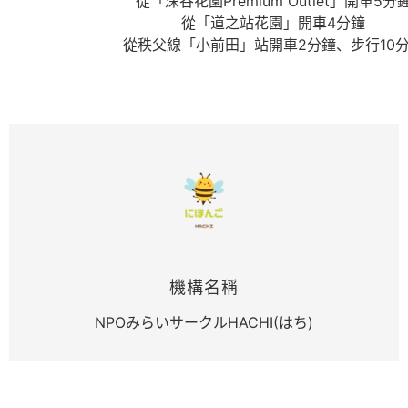
從「深谷花園Premium Outlet」開車5分
從「道之站花園」開車4分鐘
從秩父線「小前田」站開車2分鐘、步行10
機構名稱
NPOみらいサークルHACHI(はち)