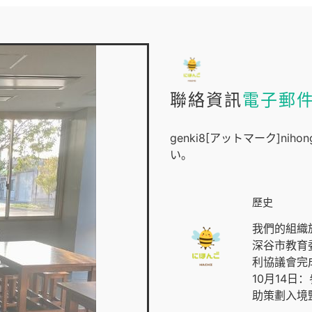
聯絡資訊
電子郵
genki8[アットマーク]nih
い。
歷史
我們的組織於 
深谷市教育
利協議會完
10月14日
助策劃入境