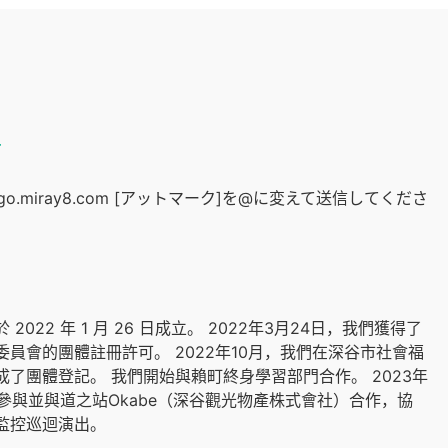
件
ongo.miray8.com [アットマーク]を@に変えて送信してくださ
2022 年 1 月 26 日成立。 2022年3月24日，我們獲得了
委員會的團體註冊許可。 2022年10月，我們在深谷市社會福
成了團體登記。 我們開始與賴町終身學習部門合作。 2023年
：參與並與道之站Okabe（深谷觀光物產株式會社）合作，協
監控巡迴演出。