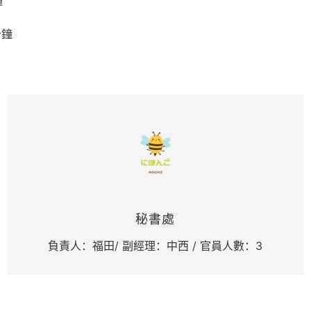
鐘
分鐘
秘書處
負責人：福田/ 副經理：中西 / 官員人數：3