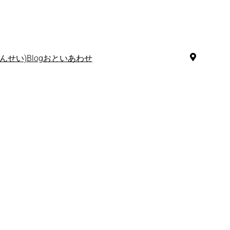
んせい)
Blog
おといあわせ