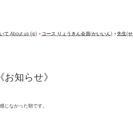
bout us (jp)
コース りょうきん
会員(かいいん)
先生(せ
《お知らせ》
感じなかった朝です。