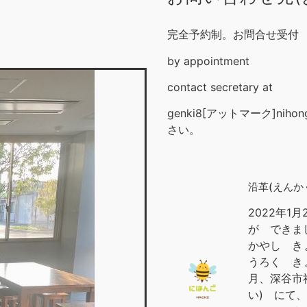
完全予約制。お問合せ受付
by appointment
contact secretary at
genki8[アットマーク]nih
さい。
沿革(えんか
2022年
が できまし
かやし き
うろく き
月、深谷市
い) にて