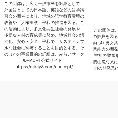
この団体は、広く一般市民を対象として、
外国語としての日本語、英語などの語学講
習会の開催により、地域の語学教育環境の
改善や、人権擁護、平和の推進を図る。こ
の活動により、多文化共生社会の発展や、
この団体は、
多様な人材の育成等に努め、地域社会の活
の振興を図る
性化、安心・安全、平和で、サスティナブ
動 (4) 男
ルな社会に寄与することを目的とする。そ
業能力の開発
のほかの事業目的の詳細は、みらいサーク
福祉の増進を図
ルHACHI 公式サイト
農山漁村又は
https://miray8.com/concept/
力の開発又は