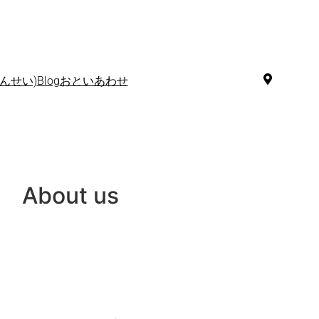
んせい)
Blog
おといあわせ
bout us