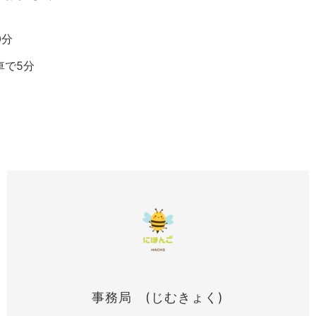
0分
車で5分
事務局 (じむきょく)