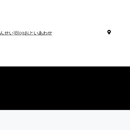
んせい)
Blog
おといあわせ