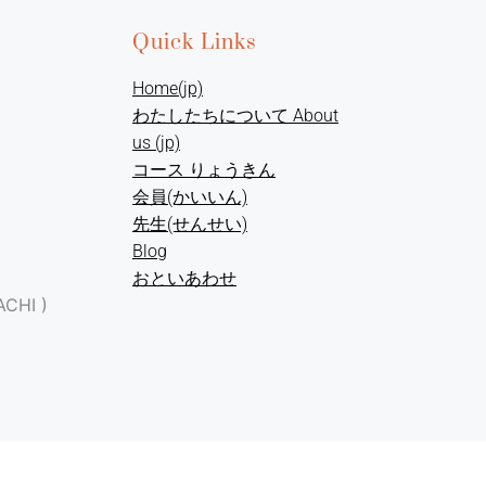
Quick Links
Home(jp)
わたしたちについて About
us (jp)
コース りょうきん
会員(かいいん)
先生(せんせい)
Blog
おといあわせ
HI )